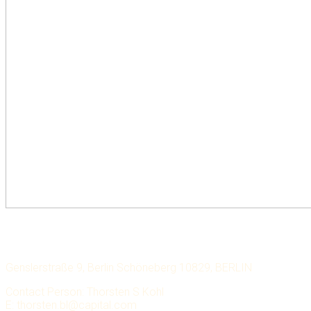
LECHMERE CAPITAL
Genslerstraße 9, Berlin Schöneberg 10829, BERLIN
Contact Person: Thorsten S Kohl
E: thorsten.bl@capital.com