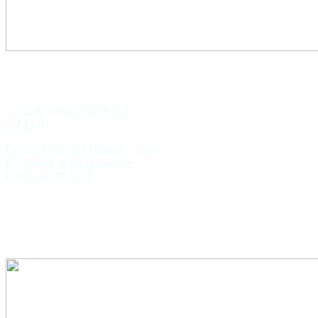
WILD KEY CAPITAL
22 Guild Street, NW8 2UP,
LONDON
Contact Person: Matilda O Dunn
E: matilda.uk@capital.com
P: 070 8652 7276