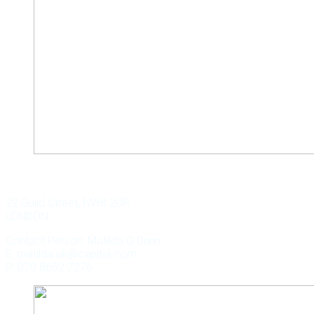
WILD KEY CAPITAL
22 Guild Street, NW8 2UP,
LONDON
Contact Person: Matilda O Dunn
E: matilda.uk@capital.com
P: 070 8652 7276