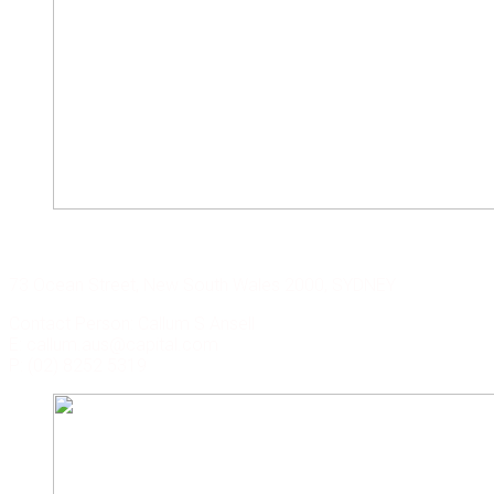
CAPITAL CORP. SYDNEY
73 Ocean Street, New South Wales 2000, SYDNEY
Contact Person: Callum S Ansell
E: callum.aus@capital.com
P: (02) 8252 5319