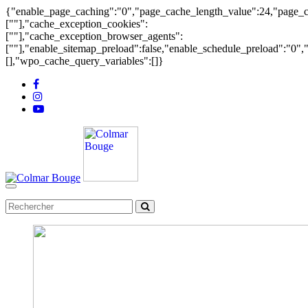
{"enable_page_caching":"0","page_cache_length_value":24,"page_c
[""],"cache_exception_cookies":
[""],"cache_exception_browser_agents":
[""],"enable_sitemap_preload":false,"enable_schedule_preload":"0"
[],"wpo_cache_query_variables":[]}