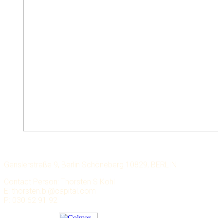
LECHMERE CAPITAL
Genslerstraße 9, Berlin Schöneberg 10829, BERLIN
Contact Person: Thorsten S Kohl
E: thorsten.bl@capital.com
P: 030 62 91 92