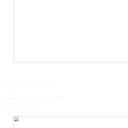
WILD KEY CAPITAL
22 Guild Street, NW8 2UP,
LONDON
Contact Person: Matilda O Dunn
E: matilda.uk@capital.com
P: 070 8652 7276