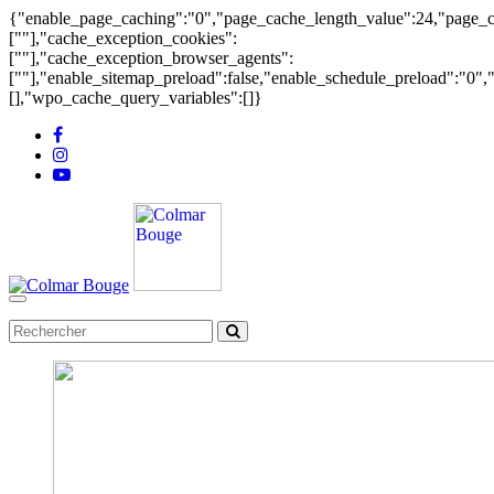
{"enable_page_caching":"0","page_cache_length_value":24,"page_c
[""],"cache_exception_cookies":
[""],"cache_exception_browser_agents":
[""],"enable_sitemap_preload":false,"enable_schedule_preload":"0"
[],"wpo_cache_query_variables":[]}