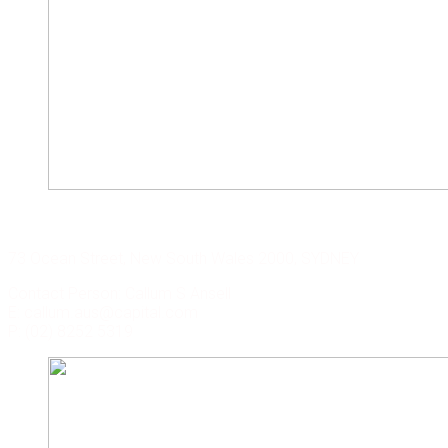
CAPITAL CORP. SYDNEY
73 Ocean Street, New South Wales 2000, SYDNEY
Contact Person: Callum S Ansell
E: callum.aus@capital.com
P: (02) 8252 5319