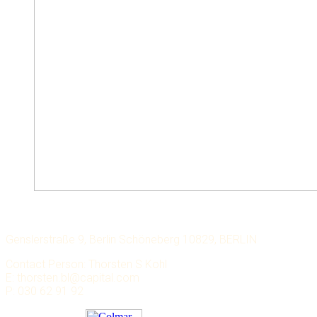
LECHMERE CAPITAL
Genslerstraße 9, Berlin Schöneberg 10829, BERLIN
Contact Person: Thorsten S Kohl
E: thorsten.bl@capital.com
P: 030 62 91 92