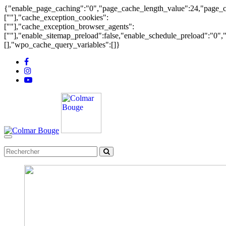
{"enable_page_caching":"0","page_cache_length_value":24,"page_c
[""],"cache_exception_cookies":
[""],"cache_exception_browser_agents":
[""],"enable_sitemap_preload":false,"enable_schedule_preload":"0"
[],"wpo_cache_query_variables":[]}