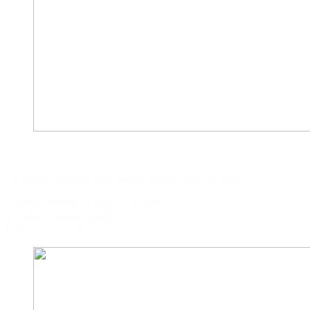
CAPITAL CORP. SYDNEY
73 Ocean Street, New South Wales 2000, SYDNEY
Contact Person: Callum S Ansell
E: callum.aus@capital.com
P: (02) 8252 5319