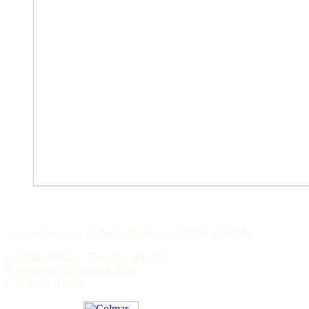
LECHMERE CAPITAL
Genslerstraße 9, Berlin Schöneberg 10829, BERLIN
Contact Person: Thorsten S Kohl
E: thorsten.bl@capital.com
P: 030 62 91 92