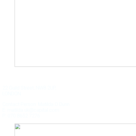
WILD KEY CAPITAL
22 Guild Street, NW8 2UP,
LONDON
Contact Person: Matilda O Dunn
E: matilda.uk@capital.com
P: 070 8652 7276