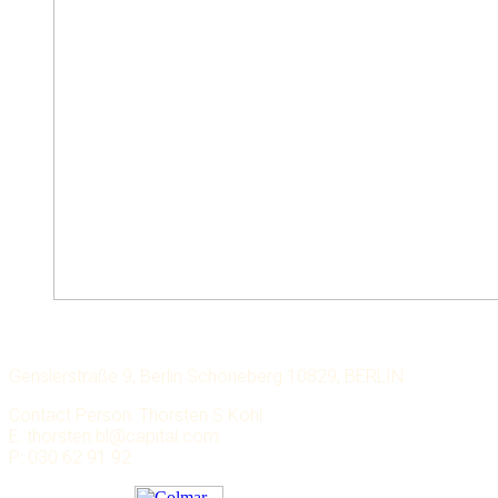
LECHMERE CAPITAL
Genslerstraße 9, Berlin Schöneberg 10829, BERLIN
Contact Person: Thorsten S Kohl
E: thorsten.bl@capital.com
P: 030 62 91 92