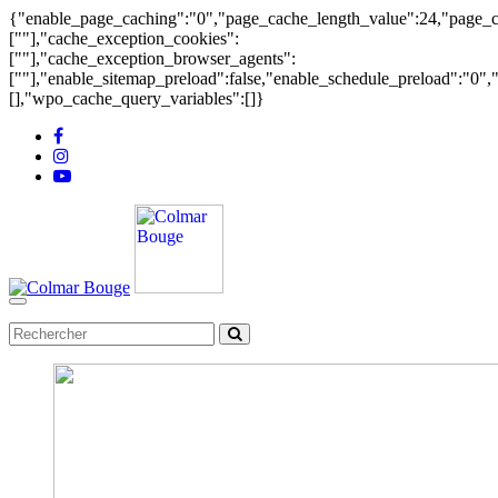
{"enable_page_caching":"0","page_cache_length_value":24,"page_c
[""],"cache_exception_cookies":
[""],"cache_exception_browser_agents":
[""],"enable_sitemap_preload":false,"enable_schedule_preload":"0"
[],"wpo_cache_query_variables":[]}