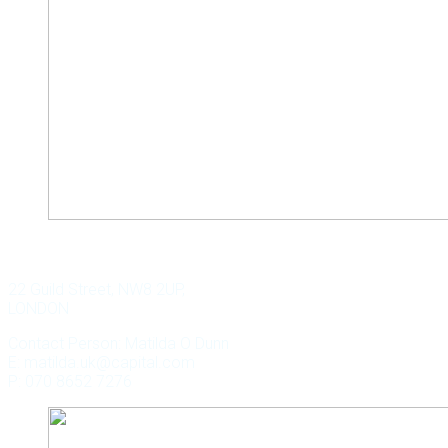
WILD KEY CAPITAL
22 Guild Street, NW8 2UP,
LONDON
Contact Person: Matilda O Dunn
E: matilda.uk@capital.com
P: 070 8652 7276