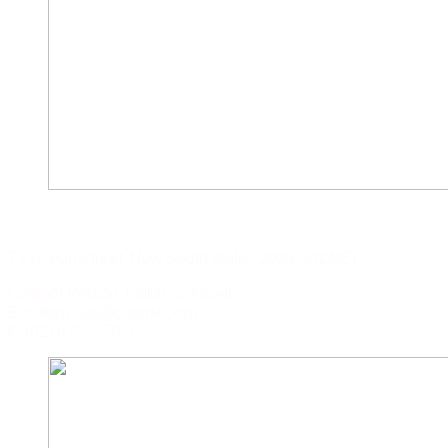
CAPITAL CORP. SYDNEY
73 Ocean Street, New South Wales 2000, SYDNEY
Contact Person: Callum S Ansell
E: callum.aus@capital.com
P: (02) 8252 5319