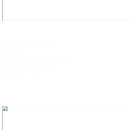
WILD KEY CAPITAL
22 Guild Street, NW8 2UP,
LONDON
Contact Person: Matilda O Dunn
E: matilda.uk@capital.com
P: 070 8652 7276