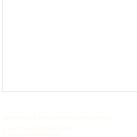
LECHMERE CAPITAL
Genslerstraße 9, Berlin Schöneberg 10829, BERLIN
Contact Person: Thorsten S Kohl
E: thorsten.bl@capital.com