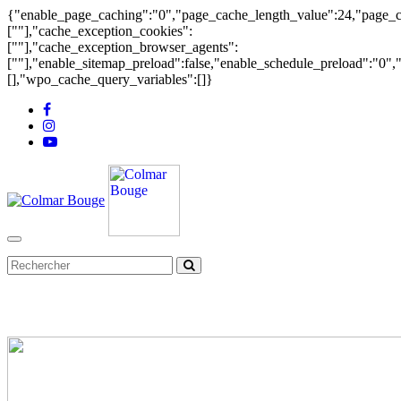
{"enable_page_caching":"0","page_cache_length_value":24,"page_c
[""],"cache_exception_cookies":
[""],"cache_exception_browser_agents":
[""],"enable_sitemap_preload":false,"enable_schedule_preload":"0"
[],"wpo_cache_query_variables":[]}