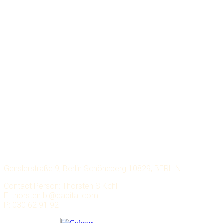
LECHMERE CAPITAL
Genslerstraße 9, Berlin Schöneberg 10829, BERLIN
Contact Person: Thorsten S Kohl
E: thorsten.bl@capital.com
P: 030 62 91 92