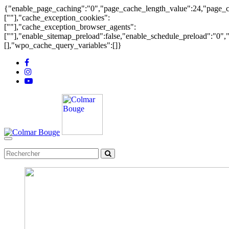
{"enable_page_caching":"0","page_cache_length_value":24,"page_c
[""],"cache_exception_cookies":
[""],"cache_exception_browser_agents":
[""],"enable_sitemap_preload":false,"enable_schedule_preload":"0"
[],"wpo_cache_query_variables":[]}