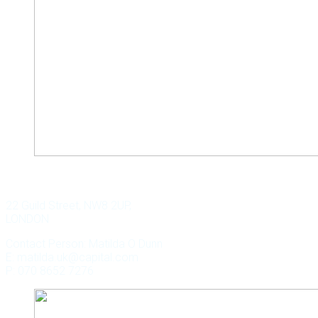
WILD KEY CAPITAL
22 Guild Street, NW8 2UP,
LONDON
Contact Person: Matilda O Dunn
E: matilda.uk@capital.com
P: 070 8652 7276