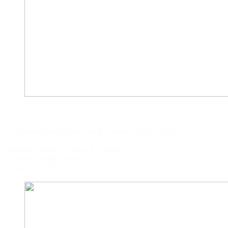
CAPITAL CORP. SYDNEY
73 Ocean Street, New South Wales 2000, SYDNEY
Contact Person: Callum S Ansell
E: callum.aus@capital.com
P: (02) 8252 5319